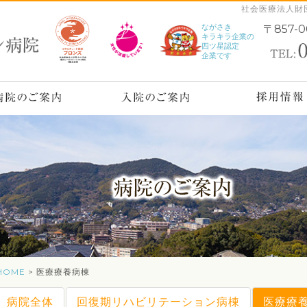
社会医療法人財
ながさき
〒857-
キラキラ企業の
四ツ星認定
企業です
HOME
> 医療療養病棟
病院全体
回復期リハビリテーション病棟
医療療